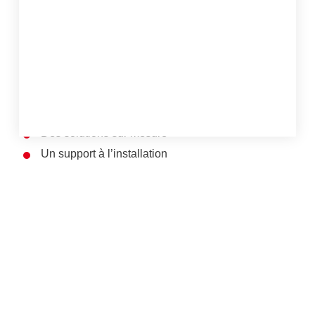
Des fichiers CAO
Des conseils de configuration
Une assistance dans le choix des accessoires
Des solutions modulaires standard
Des solutions sur mesure
Un support à l’installation