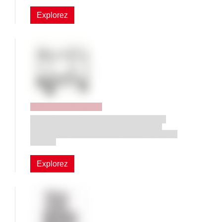
Explorez
Desserte renforcée
Une solution robuste pour déplacer les
charges extrêmement lourdes. Quatre
combinaisons. Capacité de charge totale :
600 kg.
Explorez