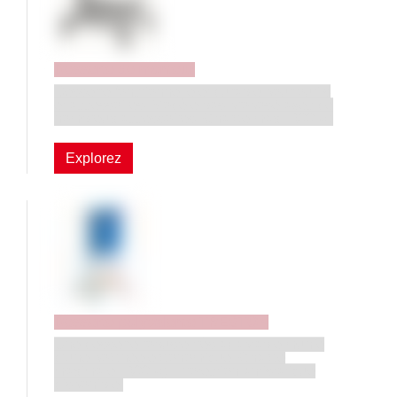
Desserte de monteur
Desserte fonctionnelle et durable pour outils
et accessoires. Modèle bas proposé avec de
nombreux accessoires. Charge max.: 300 kg
Explorez
Desserte polyvalente TRESTON
Une desserte robuste très adaptable munie
d’une poignée ergonomique. Charge
maximale : 300 kg. Protection antistatique
disponible.