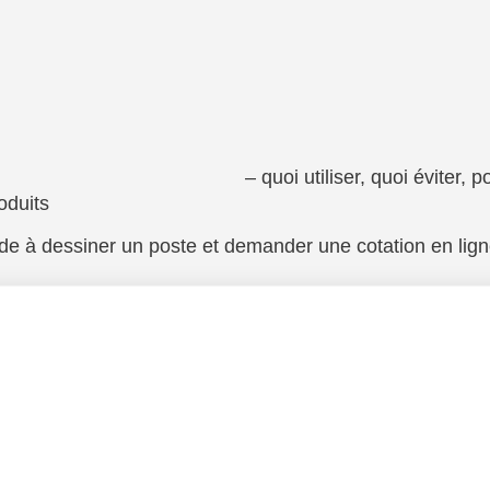
– quoi utiliser, quoi éviter, 
oduits
de à dessiner un poste et demander une cotation en lig
sur l’ESD, l’ergonomie, l’éclairage et le pr